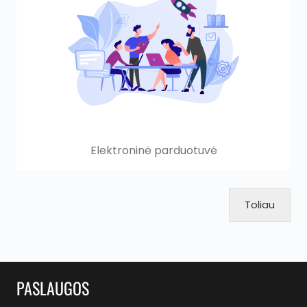
Paslaugos
Mūsų darbai
Metodika
Apie mus
Kontaktai
Elektroninė parduotuvė
Toliau
PASLAUGOS