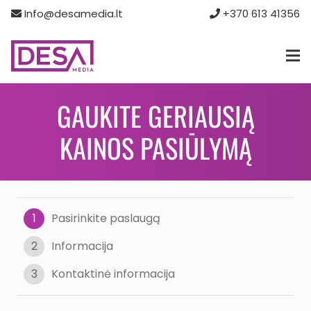
Info@desamedia.lt
+370 613 41356‬
GAUKITE GERIAUSIĄ
KAINOS PASIŪLYMĄ
1
Pasirinkite paslaugą
2
Informacija
3
Kontaktinė informacija