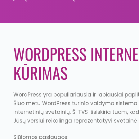
WORDPRESS INTERNET
KŪRIMAS
WordPress yra populiariausia ir labiausiai papl
Šiuo metu WordPress turinio valdymo sistema
internetinių svetainių. Ši TVS išsiskiria tuom, ka
Jūsų verslui reikalinga reprezentatyvi svetainė
Siūlomos paslaugos: