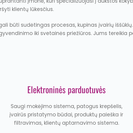
uprantanti įmonė, kuri specializuojasi į aukštos koky
yti klientų lūkesčius.
li būti sudėtingas procesas, kupinas įvairių iššūki
gyvendinimo iki svetainės priežiūros. Jums tereikia p
Elektroninės parduotuvės
Saugi mokėjimo sistema, patogus krepšelis,
įvairūs pristatymo būdai, produktų paieška ir
filtravimas, klientų aptarnavimo sistema.