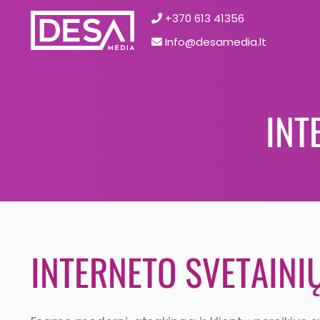
+370 613 41356‬
Info@desamedia.lt
INT
INTERNETO SVETAIN