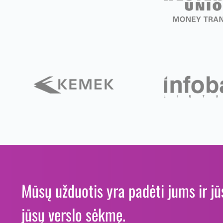
Mūsų užduotis yra padėti jums ir j
jūsų verslo sėkmę.