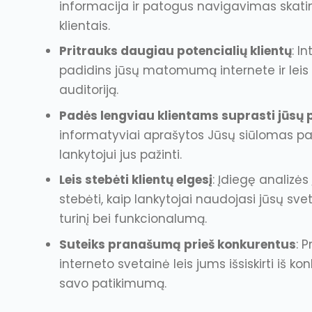
informacija ir patogus navigavimas skatin
klientais.
Pritrauks daugiau potencialių klientų
: I
padidins jūsų matomumą internete ir leis 
auditoriją.
Padės lengviau klientams suprasti jūsų
informatyviai aprašytos Jūsų siūlomas pa
lankytojui jus pažinti.
Leis stebėti klientų elgesį
: Įdiegę analizės 
stebėti, kaip lankytojai naudojasi jūsų sveta
turinį bei funkcionalumą.
Suteiks pranašumą prieš konkurentus
: 
interneto svetainė leis jums išsiskirti iš ko
savo patikimumą.