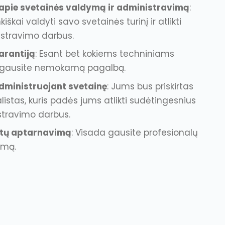
pie svetainės valdymą ir administravimą
:
škai valdyti savo svetainės turinį ir atlikti
istravimo darbus.
arantiją
: Esant bet kokiems techniniams
gausite nemokamą pagalbą.
dministruojant svetainę
: Jums bus priskirtas
istas, kuris padės jums atlikti sudėtingesnius
stravimo darbus.
entų aptarnavimą
: Visada gausite profesionalų
imą.