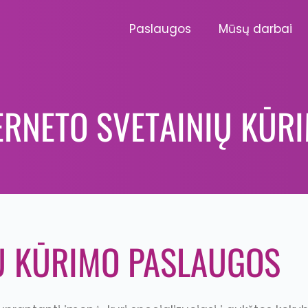
Paslaugos
Mūsų darbai
ERNETO SVETAINIŲ KŪR
IŲ KŪRIMO PASLAUGOS