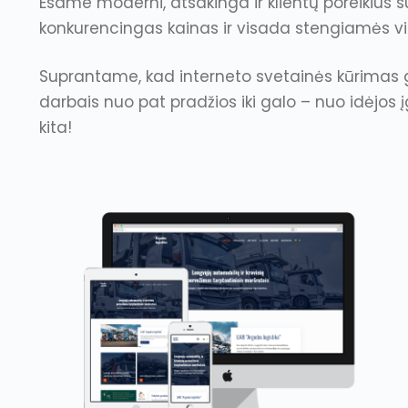
Esame moderni, atsakinga ir klientų poreikius s
konkurencingas kainas ir visada stengiamės virš
Suprantame, kad interneto svetainės kūrimas ga
darbais nuo pat pradžios iki galo – nuo idėjos į
kita!