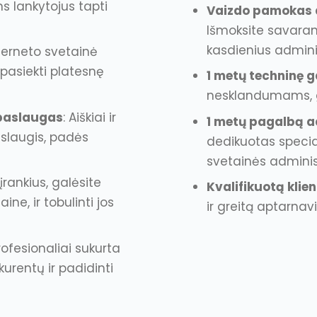
s lankytojus tapti
Vaizdo pamokas a
Išmoksite savaranki
kasdienius admin
nterneto svetainė
pasiekti platesnę
1 metų techninę g
nesklandumams, 
 paslaugas
: Aiškiai ir
1 metų pagalbą a
slaugis, padės
dedikuotas special
svetainės admini
įrankius, galėsite
Kvalifikuotą kli
ine, ir tobulinti jos
ir greitą aptarnav
Profesionaliai sukurta
nkurentų ir padidinti