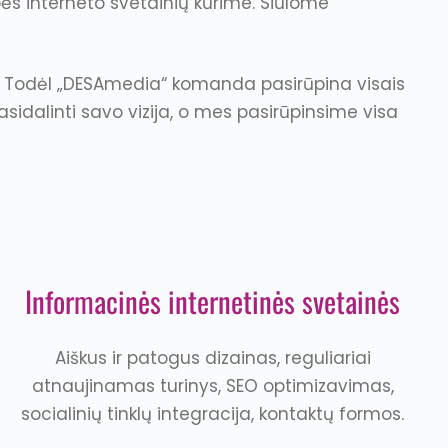
bės interneto svetainių kūrime. Siūlome
ų. Todėl „DESAmedia“ komanda pasirūpina visais
asidalinti savo vizija, o mes pasirūpinsime visa
Informacinės internetinės svetainės
Aiškus ir patogus dizainas, reguliariai
atnaujinamas turinys, SEO optimizavimas,
socialinių tinklų integracija, kontaktų formos.