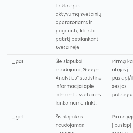
tinklalapio
aktyvumą svetainių
operatoriams ir
pagerintų kliento
patirtį besilankant
svetainėje
_gat
Šie slapukai
Pirmą ka
naudojami „Google
atėjus į
Analytics“ statistinei
puslapį/i
informacijai apie
sesijos
interneto svetainės
pabaigo
lankomumą rinkti.
_gid
Šis slapukas
Pirmo įė
naudojamas
į puslapį
Paslaugos