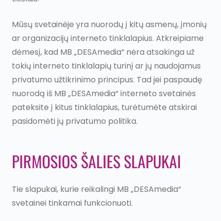
Mūsų svetainėje yra nuorodų į kitų asmenų, įmonių
ar organizacijų interneto tinklalapius. Atkreipiame
dėmesį, kad MB „DESAmedia“ nėra atsakinga už
tokių interneto tinklalapių turinį ar jų naudojamus
privatumo užtikrinimo principus. Tad jei paspaudę
nuorodą iš MB „DESAmedia“ interneto svetainės
pateksite į kitus tinklalapius, turėtumėte atskirai
pasidomėti jų privatumo politika.
PIRMOSIOS ŠALIES SLAPUKAI
Tie slapukai, kurie reikalingi MB „DESAmedia“
svetainei tinkamai funkcionuoti.