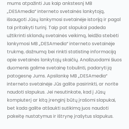
mums atpažinti Jus kaip ankstesnį MB
„DESAmedia“ interneto svetainės lankytoją,
išsaugoti Jūsų lankymosi svetainėje istoriją ir pagal
tai pritaikyti turinį. Taip pat slapukai padeda
užtikrinti sklandų svetainės veikimą, leidžia stebėti
lankymosi MB „DESAmedia“ interneto svetainėje
trukmę, dažnumą bei rinkti statistinę informaciją
apie svetainės lankytojų skaičių. Analizuodami šiuos
duomenis galime svetainę tobulinti, padaryti ją
patogesnę Jums. Apsilankę MB „DESAmedia“
interneto svetainėje Jūs galite pasirinkti, ar norite
naudoti slapukus. Jei nesutinkate, kad į Jūsų
kompiuterį ar kitą įrenginį būtų įrašomi slapukai,
bet kada galite atšaukti sutikimą juos naudoti
pakeitę nustatymus ir ištrynę įrašytus slapukus.