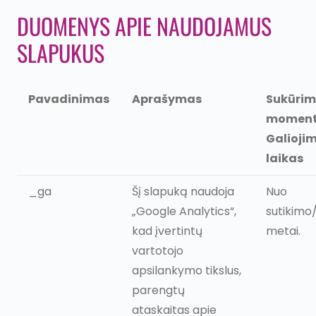
DUOMENYS APIE NAUDOJAMUS
SLAPUKUS
Pavadinimas
Aprašymas
Sukūri
moment
Galioji
laikas
_ga
Šį slapuką naudoja
Nuo
„Google Analytics“,
sutikimo
kad įvertintų
metai.
vartotojo
apsilankymo tikslus,
parengtų
ataskaitas apie