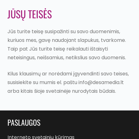
JŪSŲ TEISĖS
Jūs turite teisę susipažinti su savo duomenimis,
kuriuos mes, gavę naudojant slapukus, tvarkome.
Taip pat Jūs turite teisę reikalauti ištaisyti
neteisingus, neišsamius, netikslius savo duomenis.
Kilus klausimų ar norėdami įgyvendinti savo teises,
susisiekite su mumis el. paštu info@desamedia.lt
arba kitais šioje svetainėje nurodytais būdais.
PASLAUGOS
Interneto svetainių kūrimas