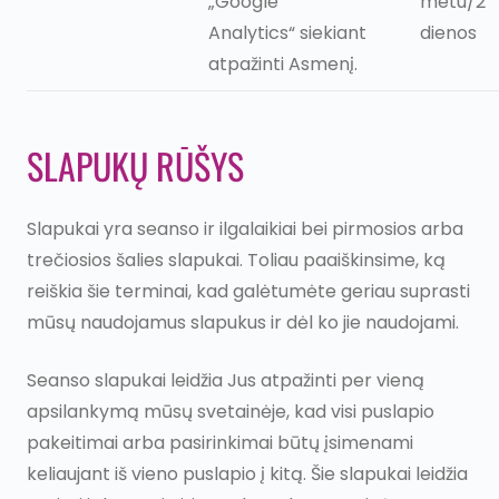
„Google
metu/2
Analytics“ siekiant
dienos
Mūsų darbai
atpažinti Asmenį.
Metodika
SLAPUKŲ RŪŠYS
Apie mus
Kontaktai
Slapukai yra seanso ir ilgalaikiai bei pirmosios arba
trečiosios šalies slapukai. Toliau paaiškinsime, ką
reiškia šie terminai, kad galėtumėte geriau suprasti
mūsų naudojamus slapukus ir dėl ko jie naudojami.
Seanso slapukai leidžia Jus atpažinti per vieną
apsilankymą mūsų svetainėje, kad visi puslapio
pakeitimai arba pasirinkimai būtų įsimenami
keliaujant iš vieno puslapio į kitą. Šie slapukai leidžia