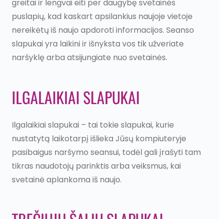
greitai ir lengvai eiti per daugybę svetainės
puslapių, kad kaskart apsilankius naujoje vietoje
nereikėtų iš naujo apdoroti informacijos. Seanso
slapukai yra laikini ir išnyksta vos tik užveriate
naršyklę arba atsijungiate nuo svetainės.
ILGALAIKIAI SLAPUKAI
Ilgalaikiai slapukai – tai tokie slapukai, kurie
nustatytą laikotarpį išlieka Jūsų kompiuteryje
pasibaigus naršymo seansui, todėl gali įrašyti tam
tikras naudotojų parinktis arba veiksmus, kai
svetainė aplankoma iš naujo.